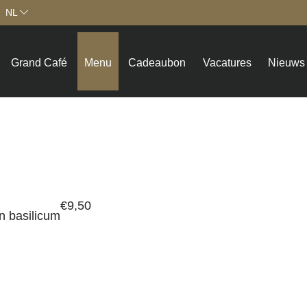
NL
Grand Café
Menu
Cadeaubon
Vacatures
Nieuws
€
9,50
an basilicum